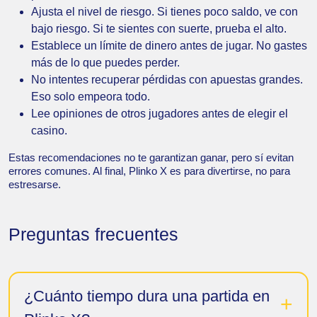
Ajusta el nivel de riesgo. Si tienes poco saldo, ve con
bajo riesgo. Si te sientes con suerte, prueba el alto.
Establece un límite de dinero antes de jugar. No gastes
más de lo que puedes perder.
No intentes recuperar pérdidas con apuestas grandes.
Eso solo empeora todo.
Lee opiniones de otros jugadores antes de elegir el
casino.
Estas recomendaciones no te garantizan ganar, pero sí evitan
errores comunes. Al final, Plinko X es para divertirse, no para
estresarse.
Preguntas frecuentes
¿Cuánto tiempo dura una partida en