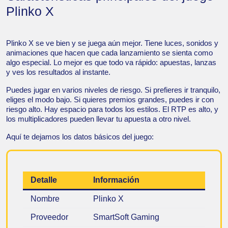
Plinko X
Plinko X se ve bien y se juega aún mejor. Tiene luces, sonidos y
animaciones que hacen que cada lanzamiento se sienta como
algo especial. Lo mejor es que todo va rápido: apuestas, lanzas
y ves los resultados al instante.
Puedes jugar en varios niveles de riesgo. Si prefieres ir tranquilo,
eliges el modo bajo. Si quieres premios grandes, puedes ir con
riesgo alto. Hay espacio para todos los estilos. El RTP es alto, y
los multiplicadores pueden llevar tu apuesta a otro nivel.
Aquí te dejamos los datos básicos del juego:
Detalle
Información
Nombre
Plinko X
Proveedor
SmartSoft Gaming