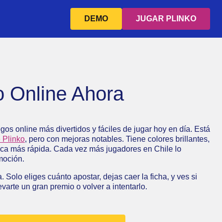
DEMO
JUGAR PLINKO
o Online Ahora
gos online más divertidos y fáciles de jugar hoy en día. Está
 Plinko
, pero con mejoras notables. Tiene colores brillantes,
ica más rápida. Cada vez más jugadores en Chile lo
moción.
 Solo eliges cuánto apostar, dejas caer la ficha, y ves si
arte un gran premio o volver a intentarlo.