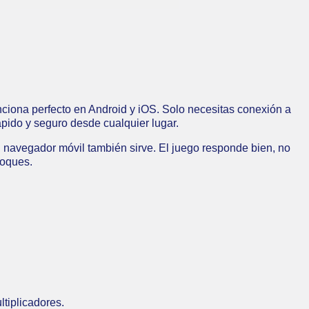
unciona perfecto en Android y iOS. Solo necesitas conexión a
ápido y seguro desde cualquier lugar.
el navegador móvil también sirve. El juego responde bien, no
toques.
ltiplicadores.