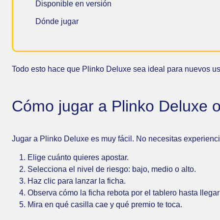
Disponible en versión
Dónde jugar
Todo esto hace que Plinko Deluxe sea ideal para nuevos u
Cómo jugar a Plinko Deluxe o
Jugar a Plinko Deluxe es muy fácil. No necesitas experiencia
Elige cuánto quieres apostar.
Selecciona el nivel de riesgo: bajo, medio o alto.
Haz clic para lanzar la ficha.
Observa cómo la ficha rebota por el tablero hasta llegar
Mira en qué casilla cae y qué premio te toca.