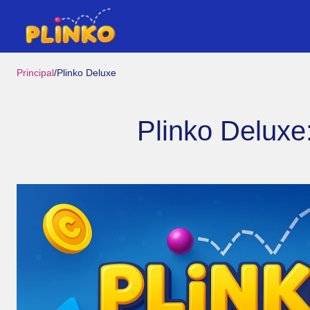
Principal
/
Plinko Deluxe
Plinko Deluxe