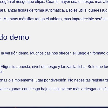
 según el riesgo que elijas. Cuanto mayor sea el riesgo, más al
ra lanzar fichas de forma automática. Eso es útil si quieres jug
d. Mientras más filas tenga el tablero, más impredecible será 
odo demo
 la versión demo. Muchos casinos ofrecen el juego en formato 
liges tu apuesta, nivel de riesgo y lanzas la ficha. Solo que los
s.
as o simplemente jugar por diversión. No necesitas registrarte n
 veces ganas con riesgo bajo o si conviene más arriesgar con f