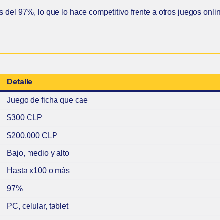
el 97%, lo que lo hace competitivo frente a otros juegos online
Detalle
Juego de ficha que cae
$300 CLP
$200.000 CLP
Bajo, medio y alto
Hasta x100 o más
97%
PC, celular, tablet