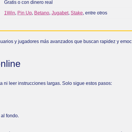
Gratis o con dinero real
1Win
,
Pin Up
,
Betano
,
Jugabet
,
Stake
, entre otros
suarios y jugadores más avanzados que buscan rapidez y emoc
nline
 ni leer instrucciones largas. Solo sigue estos pasos:
 al fondo.