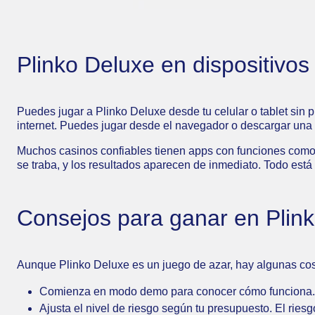
Plinko Deluxe en dispositivos
Puedes jugar a Plinko Deluxe desde tu celular o tablet sin 
internet. Puedes jugar desde el navegador o descargar una P
Muchos casinos confiables tienen apps con funciones como his
se traba, y los resultados aparecen de inmediato. Todo est
Consejos para ganar en Plin
Aunque Plinko Deluxe es un juego de azar, hay algunas cos
Comienza en modo demo para conocer cómo funciona. A
Ajusta el nivel de riesgo según tu presupuesto. El ries