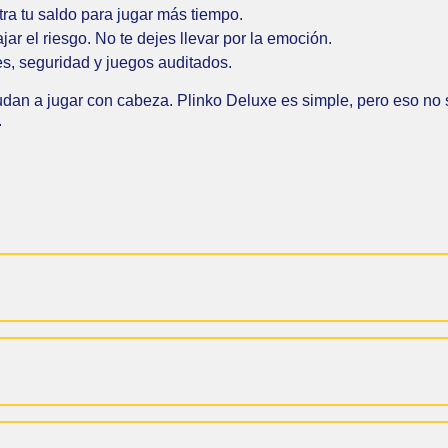
a tu saldo para jugar más tiempo.
jar el riesgo. No te dejes llevar por la emoción.
es, seguridad y juegos auditados.
dan a jugar con cabeza. Plinko Deluxe es simple, pero eso no s
.