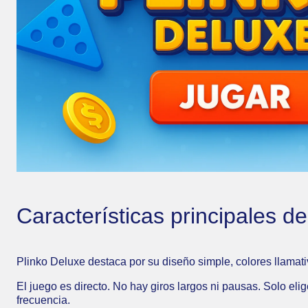
Características principales d
Plinko Deluxe destaca por su diseño simple, colores llamat
El juego es directo. No hay giros largos ni pausas. Solo eli
frecuencia.